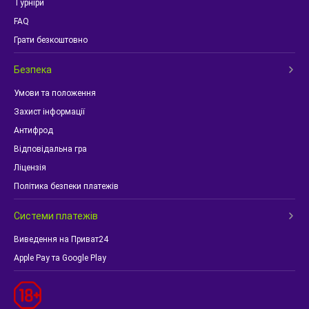
Турніри
FAQ
Грати безкоштовно
Безпека
Умови та положення
Захист інформації
Антифрод
Відповідальна гра
Ліцензія
Політика безпеки платежів
Системи платежів
Виведення на Приват24
Apple Pay та Google Play