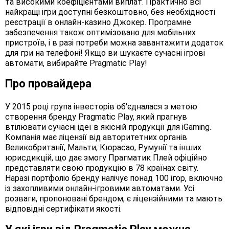
та високими коефіцієнтами виплат. Практично всі
найкращі ігри доступні безкоштовно, без необхідності
реєстрації в онлайн-казино Джокер. Програмне
забезпечення також оптимізовано для мобільних
пристроїв, і в разі потреби можна завантажити додаток
для гри на телефоні! Якщо ви шукаєте сучасні ігрові
автомати, вибирайте Pragmatic Play!
Про провайдера
У 2015 році група інвесторів об'єдналася з метою
створення бренду Pragmatic Play, який прагнув
втілювати сучасні ідеї в якісній продукції для iGaming.
Компанія має ліцензії від авторитетних органів
Великобританії, Мальти, Кюрасао, Румунії та інших
юрисдикцій, що дає змогу Прагматик Плей офіційно
представляти свою продукцію в 78 країнах світу.
Наразі портфоліо бренду налічує понад 100 ігор, включно
із захопливими онлайн-ігровими автоматами. Усі
розваги, пропоновані брендом, є ліцензійними та мають
відповідні сертифікати якості.