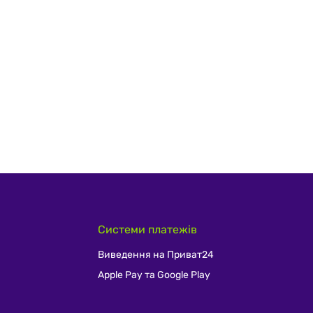
Системи платежів
Виведення на Приват24
Apple Pay та Google Play