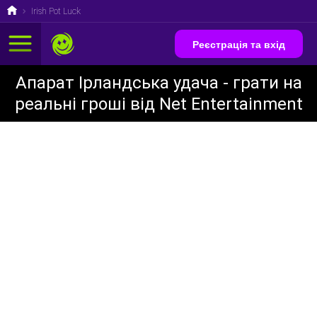
Irish Pot Luck
Реєстрація та вхід
Апарат Ірландська удача - грати на
Швидкі
ігри
реальні гроші від Net Entertainment
Скретч-
карти
Лайв
дилери
Слоти
Столи
Міні
ігри
Місії