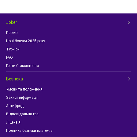
Новини
FAQ
Скачати
Joker
Відгуки
Промо
Нові бонуси 2025 року
Грати
на
Турніри
гроші
FAQ
Бонуси
Грати безкоштовно
Офіційний
сайт
Безпека
Вхід і
Умови та положення
реєстрація
Захист інформації
Антифрод
Українська
Відповідальна гра
Ліцензія
Русский
Політика безпеки платежів