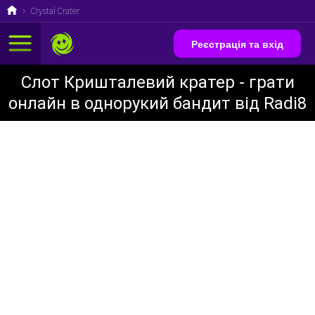
Crystal Crater
Реєстрація та вхід
Слот Кришталевий кратер - грати
Швидкі
ігри
онлайн в однорукий бандит від Radi8
Скретч-
карти
Лайв
дилери
Слоти
Столи
Міні
ігри
Місії