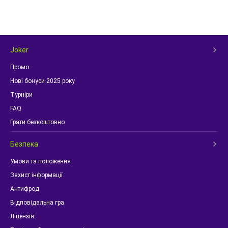
Новини
FAQ
Скачати
Joker
Відгуки
Промо
Грати
на
Нові бонуси 2025 року
гроші
Турніри
Бонуси
FAQ
Офіційний
Грати безкоштовно
сайт
Вхід і
Безпека
реєстрація
Умови та положення
Захист інформації
Українська
Антифрод
Відповідальна гра
Русский
Ліцензія