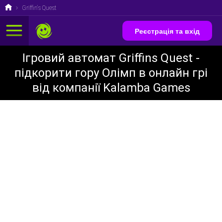
Griffin's Quest
Реєстрація та вхід
Ігровий автомат Griffins Quest -
Швидкі
ігри
підкорити гору Олімп в онлайн грі
Скретч-
від компанії Kalamba Games
карти
Лайв
дилери
Слоти
Столи
Міні
ігри
Місії