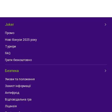
Новини
FAQ
Скачати
Joker
Відгуки
Промо
Грати
на
Нові бонуси 2025 року
гроші
Турніри
Бонуси
FAQ
Офіційний
Грати безкоштовно
сайт
Вхід і
Безпека
реєстрація
Умови та положення
Захист інформації
Українська
Антифрод
Відповідальна гра
Русский
Ліцензія