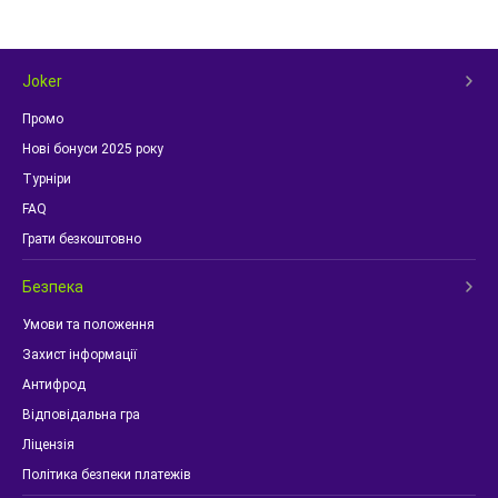
Новини
FAQ
Скачати
Joker
Відгуки
Промо
Нові бонуси 2025 року
Грати
на
Турніри
гроші
FAQ
Бонуси
Грати безкоштовно
Офіційний
сайт
Безпека
Вхід і
Умови та положення
реєстрація
Захист інформації
Антифрод
Українська
Відповідальна гра
Ліцензія
Русский
Політика безпеки платежів