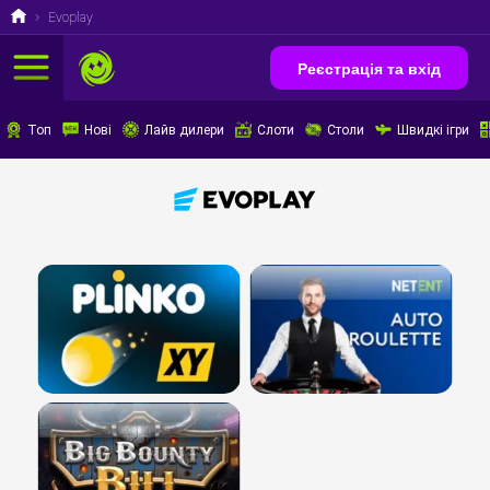
Evoplay
Реєстрація та вхід
Топ
Нові
Лайв дилери
Слоти
Столи
Швидкі ігри
Швидкі
ігри
Скретч-
карти
Лайв
дилери
Слоти
Столи
Міні
ігри
Місії