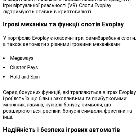
ігри віртуальної реальності (VR). Слоти Evoplay
підтримують ставки в криптовалюті.
Ігрові механіки та функції слотів Evoplay
У портфоліо Evoplay є класичні ігри, семибарабанні слоти,
а також автомати з різними ігровими механіками:
Megaways.
Cluster Pays.
Hold and Spin.
Серед бонусних функцій, які трапляються в іграх Evoplay
і роблять їх ще більш захопливими та прибутковими:
множник, лавина, купівля бонусу, символи, що
розширюються, респіни, бонусні символи, фриспіни та
інші.
Надійність і безпека ігрових автоматів