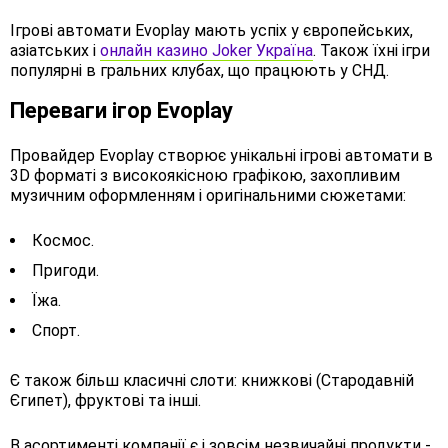
Ігрові автомати Evoplay мають успіх у європейських,
азіатських і
онлайн казино Joker Україна
. Також їхні ігри
популярні в гральних клубах, що працюють у СНД.
Переваги ігор Evoplay
Провайдер Evoplay створює унікальні ігрові автомати в
3D форматі з високоякісною графікою, захопливим
музичним оформленням і оригінальними сюжетами:
Космос.
Пригоди.
Їжа.
Спорт.
Є також більш класичні слоти: книжкові (Стародавній
Єгипет), фруктові та інші.
В асортименті компанії є і зовсім незвичайні продукти -