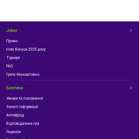
Новини
FAQ
Скачати
Joker
Відгуки
Промо
Грати
на
Нові бонуси 2025 року
гроші
Турніри
Бонуси
FAQ
Офіційний
Грати безкоштовно
сайт
Вхід і
Безпека
реєстрація
Умови та положення
Захист інформації
Українська
Антифрод
Відповідальна гра
Русский
Ліцензія