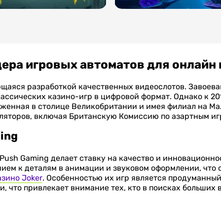
дера игровых автоматов для онлайн
щаяся разработкой качественных видеослотов. Завоевав
ассических казино-игр в цифровой формат. Однако к 20
женная в столице Великобритании и имея филиал на Мал
ляторов, включая Британскую Комиссию по азартным иг
ing
 Push Gaming делает ставку на качество и инновационно
ем к деталям в анимации и звуковом оформлении, что 
азино Joker
. Особенностью их игр является продуманны
, что привлекает внимание тех, кто в поисках больших