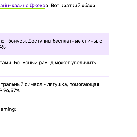
лайн-казино Джоке
р. Вот краткий обзор
ют бонусы. Доступны бесплатные спины, с
4%.
тами. Бонусный раунд может увеличить
нтральный символ - лягушка, помогающая
 96,57%.
Gaming: