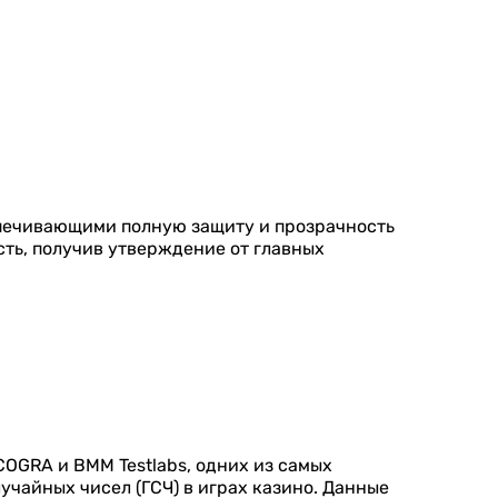
спечивающими полную защиту и прозрачность
ть, получив утверждение от главных
COGRA и BMM Testlabs, одних из самых
чайных чисел (ГСЧ) в играх казино. Данные