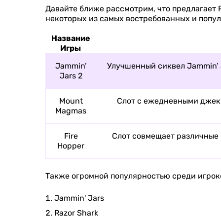
Давайте ближе рассмотрим, что предлагает 
некоторых из самых востребованных и попул
Название
Игры
Jammin’
Улучшенный сиквел Jammin’ 
Jars 2
Mount
Слот с ежедневными джек
Magmas
Fire
Слот совмещает различные 
Hopper
Также огромной популярностью среди игрок
Jammin' Jars
Razor Shark