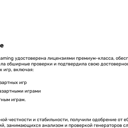
ие
Gaming удостоверена лицензиями премиум-класса, обе
шла обширные проверки и подтвердила свою достовернос
 игр, включая:
зартных игр
азартными играми
тным играм.
ной честности и стабильности, получили одобрение от e
, занимающихся анализом и проверкой генераторов слу