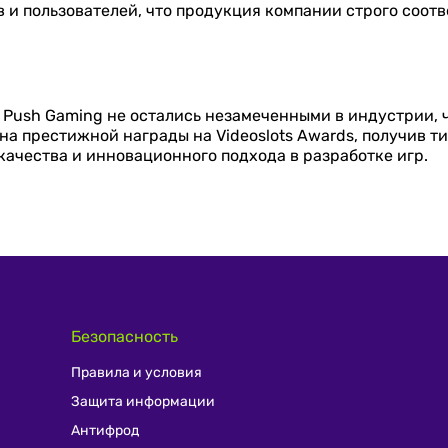
 и пользователей, что продукция компании строго соот
 Push Gaming не остались незамеченными в индустрии, 
на престижной награды на Videoslots Awards, получив ти
ачества и инновационного подхода в разработке игр.
Безопасность
Правила и условия
Защита информации
Антифрод