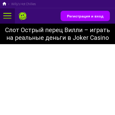
Willy's Hot Chillies
Регистрация и вход
Слот Острый перец Вилли – играть
Быстрые
игры
на реальные деньги в Joker Casino
Скетч-
карты
Лайв
дилеры
Слоты
Столы
Мини
игры
Миссии