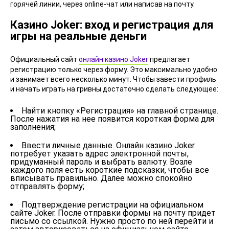
горячей линии, через online-чат или написав на почту.
Казино Joker: вход и регистрация для
игры на реальные деньги
Официальный сайт
онлайн казино Joker
предлагает
регистрацию только через форму. Это максимально удобно
и занимает всего несколько минут. Чтобы завести профиль
и начать играть на гривны достаточно сделать следующее:
Найти кнопку «Регистрация» на главной странице.
После нажатия на нее появится короткая форма для
заполнения;
Ввести личные данные. Онлайн казино Joker
потребует указать адрес электронной почты,
придуманный пароль и выбрать валюту. Возле
каждого поля есть короткие подсказки, чтобы все
вписывать правильно. Далее можно спокойно
отправлять форму;
Подтверждение регистрации на официальном
сайте Joker. После отправки формы на почту придет
письмо со ссылкой. Нужно просто по ней перейти и