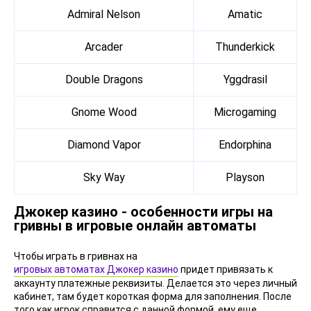
Admiral Nelson
Amatic
Arcader
Thunderkick
Double Dragons
Yggdrasil
Gnome Wood
Microgaming
Diamond Vapor
Endorphina
Sky Way
Playson
Джокер казино - особенности игры на
гривны в игровые онлайн автоматы
Чтобы играть в гривнах на
игровых автоматах Джокер казино
придет привязать к
аккаунту платежные реквизиты. Делается это через личный
кабинет, там будет короткая форма для заполнения. После
того как игрок справится с данной формой, ему еще