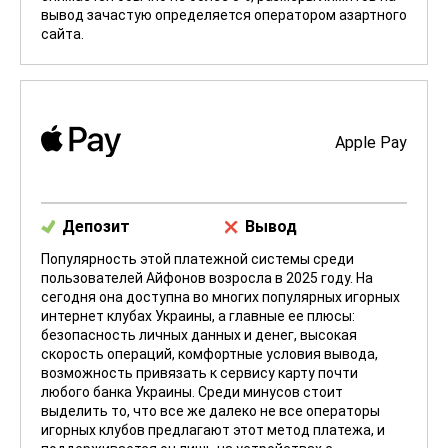
вывод зачастую определяется оператором азартного
сайта.
Apple Pay
Депозит
Вывод
Популярность этой платежной системы среди
пользователей Айфонов возросла в 2025 году. На
сегодня она доступна во многих популярных игорных
интернет клубах Украины, а главные ее плюсы:
безопасность личных данных и денег, высокая
скорость операций, комфортные условия вывода,
возможность привязать к сервису карту почти
любого банка Украины. Среди минусов стоит
выделить то, что все же далеко не все операторы
игорных клубов предлагают этот метод платежа, и