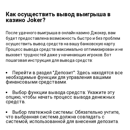
Как осуществить вывод выигрыша в
казино Joker?
После удачного выигрыша в онлайн казино Джокер, вам
будет предоставлена возможность быстро и без проблем
осуществить вывод средств на вашу банковскую карту.
Процесс вывода средств максимально оптимизирован и не
вызовет трудностей даже у начинающих игроков. Вот
пошаговая инструкция для вывода средств:
Перейти в раздел "Депозит": Здесь находятся все
необходимые функции для управления вашими
финансовыми средствами.
Выбор функции вывода средств: Укажите эту
опцию, чтобы начать процесс вывода денежных
средств.
Выбор платежной системы: Обязательно учтите,
что выбранная система должна совпадать с
системой, использованной для внесения депозита.