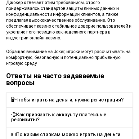
Джокер отвечает этим требованиям, строго
придерживаясь стандартов защиты личных данных и
конфиденциальности информации клиентов, а также
предлагая высококачественное обслуживание. Это
обеспечивает казино стабильное доверие пользователей и
укрепляет его позицию как надежного партнера в
индустрии онлайн-казино.
Обращая внимание на Joker, игроки могут рассчитывать на
комфортную, безопасную и потенциально прибыльную
игровую среду.
Ответы на часто задаваемые
вопросы
🖥Чтобы играть на деньги, нужна регистрация?
🤔Как привязать к аккаунту платежные
реквизиты?
💵По каким ставкам можно играть на деньги