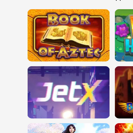
Новости
Помощь
Скачать
Отзывы
Играть
на
деньги
Бонусы
Официальный
сайт
Вход и
регистрация
Русский
Українська