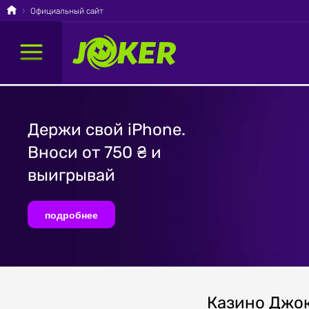
Официальный сайт
Быстрые
игры
Держи свой iPhone.
Скетч-
карты
Вноси от 750 ₴ и
Лайв
выигрывай
дилеры
Слоты
подробнее
Столы
Мини
игры
Миссии
Казино Джок