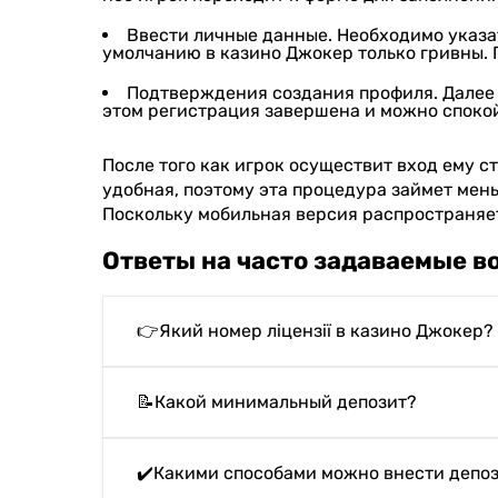
Ввести личные данные. Необходимо указат
умолчанию в казино Джокер только гривны. 
Подтверждения создания профиля. Далее н
этом регистрация завершена и можно споко
После того как игрок осуществит вход ему с
удобная, поэтому эта процедура займет ме
Поскольку мобильная версия распространяет
Ответы на часто задаваемые в
👉Який номер ліцензії в казино Джокер?
📝Какой минимальный депозит?
✔️Какими способами можно внести депо