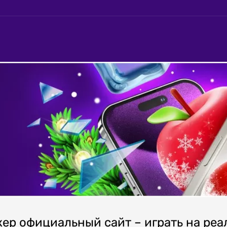
ер официальный сайт – играть на реа