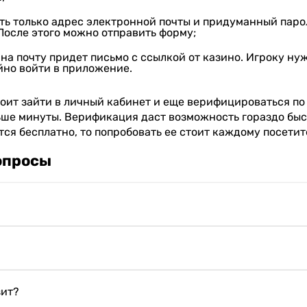
ь только адрес электронной почты и придуманный пароль
После этого можно отправить форму;
а почту придет письмо с ссылкой от казино. Игроку нуж
йно войти в приложение.
тоит зайти в личный кабинет и еще верифицироваться п
ньше минуты. Верификация даст возможность гораздо бы
ся бесплатно, то попробовать ее стоит каждому посети
опросы
зит?