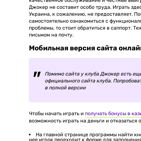
качественное обслуживание и честные выигр
Джокер не составит особо труда. Играть зде
Украина, к сожалению, не предоставляет. По
самостоятельно ознакомиться с функционалом
проблемы, то стоит обратиться в саппорт. Те
письмом на почту.
Мобильная версия сайта онлай
Помимо сайта у клуба Джокер есть еще
официального сайта клуба. Попробова
в полной версии
Чтобы начать играть и
получать бонусы в ка
возможность играть на деньги и отказаться
На главной странице программы найти кно
нее игрок переходит к форме для заполнения