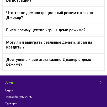
регистрации?
Что такое демонстрационный режим в казино
Джокер?
В чем преимущества игры в демо режиме?
Могу ли я выиграть реальные деньги, играя на
кредиты?
Доступны ли все игры казино Джокер в демо
режиме?
Joker
Акции
Новые бонусы 2025
Турниры