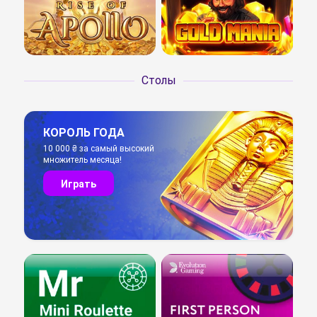
Столы
КОРОЛЬ ГОДА
10 000 ₴ за самый высокий
множитель месяца!
Играть