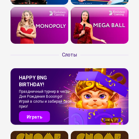
Слоты
HAPPY BNG
BIRTHDAY!
Праздничный турнир в честь
Дня Рождения Booongo!
Играй в слоты и забирай свой
приз!
Играть