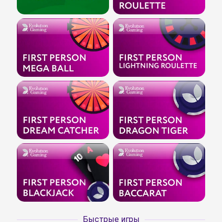
Быстрые игры