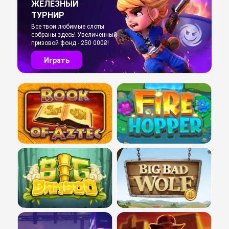
Новости
ЖЕЛЕЗНЫЙ
ТУРНИР
Помощь
Все твои любимые слоты
Скачать
собраны здесь! Увеличенный
призовой фонд - 250 000₴!
Отзывы
Играть
Играть
на
деньги
Бонусы
Официальный
сайт
Вход и
регистрация
Русский
Українська