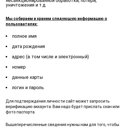
несанкционированной обработки, потери,
уничтожения и т.д.
Мы собираем и храним следующую информацию о
пользователях:
полное имя
дата рождения
адрес (в том числе и электронный)
номер
данные карты
логин и пароль.
Для подтверждения личности сайт может запросить
верификацию аккаунта. Вам надо будет прислать скан или
фото паспорта.
Вышеперечисленные сведения нужны нам для того, чтобы