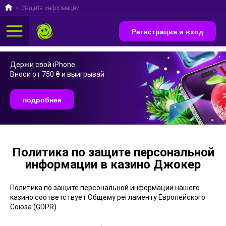
Защита информации
Регистрация и вход
Быстрые
Держи свой iPhone.
игры
Вноси от 750 ₴ и выигрывай
Скетч-
карты
подробнее
Лайв
дилеры
Слоты
Политика по защите персональной
Столы
информации в казино Джокер
Мини
игры
Политика по защите персональной информации нашего
Миссии
казино соответствует Общему регламенту Европейского
Союза (GDPR).