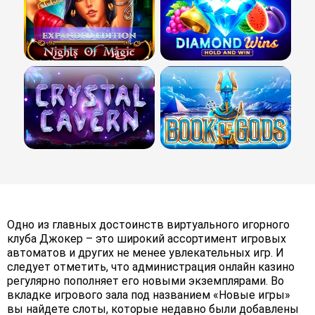
Одно из главных достоинств виртуального игорного
клуба Джокер – это широкий ассортимент игровых
автоматов и других не менее увлекательных игр. И
следует отметить, что администрация онлайн казино
регулярно пополняет его новыми экземплярами. Во
вкладке игрового зала под названием «Новые игры»
вы найдете слоты, которые недавно были добавлены