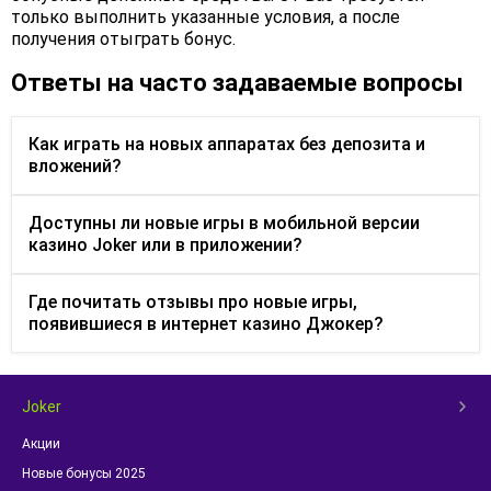
только выполнить указанные условия, а после
получения отыграть бонус.
Ответы на часто задаваемые вопросы
Как играть на новых аппаратах без депозита и
вложений?
Доступны ли новые игры в мобильной версии
казино Joker или в приложении?
Где почитать отзывы про новые игры,
появившиеся в интернет казино Джокер?
Joker
Акции
Новые бонусы 2025