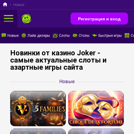
Новые
Регистрация и вход
Новые
Лайв дилеры
Слоты
Столы
Быстрые игры
С
Быстрые
игры
Скетч-
Новинки от казино Joker -
карты
самые актуальные слоты и
Лайв
азартные игры сайта
дилеры
Слоты
Новые
Столы
Мини
игры
Миссии